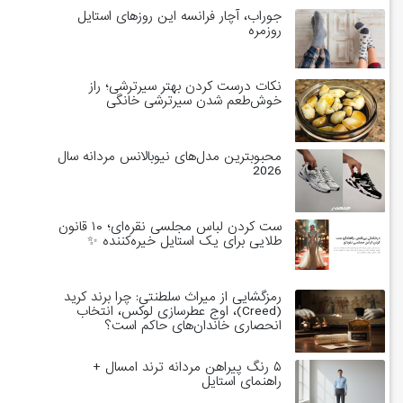
جوراب، آچار فرانسه این روزهای استایل
روزمره
نکات درست کردن بهتر سیرترشی؛ راز
خوش‌طعم شدن سیرترشی خانگی
محبوبترین مدل‌های نیوبالانس مردانه سال
2026
ست کردن لباس مجلسی نقره‌ای؛ ۱۰ قانون
طلایی برای یک استایل خیره‌کننده ✨
رمزگشایی از میراث سلطنتی: چرا برند کرید
(Creed)، اوج عطرسازی لوکس، انتخاب
انحصاری خاندان‌های حاکم است؟
۵ رنگ پیراهن مردانه ترند امسال +
راهنمای استایل