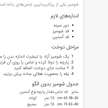
شومیز یکی از پرکاربردترین لباس‌های زنانه اس
اندازه‌های لازم
دور سینه
قد شومیز
قد آستین
مراحل دوخت
یک شومیز آزاد یا تیشرت اندازه بدن را مبن
پارچه را دولا کرده و لباس را روی آن قرار
۲ سانت جای دوخت اضافه کنید.
یقه را به‌صورت هلالی ساده برش بزنید.
جدول شومیز بدون الگو
سایز
قد لباس
مقدار پارچه
نوع آستین
36–38
65 cm
1.3 متر
کوتاه
40–42
70 cm
1.5 متر
سه‌ربع