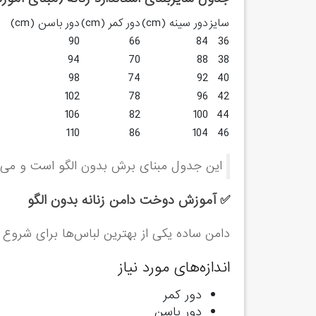
سایز
دور سینه (cm)
دور کمر (cm)
دور باسن (cm)
90
66
84
36
94
70
88
38
98
74
92
40
102
78
96
42
106
82
100
44
110
86
104
46
این جدول مبنای برش بدون الگو است و می‌توا
✅ آموزش دوخت دامن زنانه بدون الگو
دامن ساده یکی از بهترین لباس‌ها برای شروع
اندازه‌های مورد نیاز
دور کمر
دور باسن