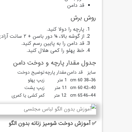
قد دامن
روش برش
پارچه را دولا کنید.
از گوشه بالا،
¼ دور باسن + ۲ سانت آزادی
قد دامن را به پایین رسم کنید.
خط پهلو را کمی هلال کنید.
جدول مقدار پارچه و دوخت دامن
سایز
قد دامن
مقدار پارچه
توضیح دوخت
36–38
60 cm
1 متر
زیپ پهلو
40–42
60 cm
1.1 متر
زیپ پشت
44–46
65 cm
1.2 متر
کمر کشی یا کمری
✅ آموزش دوخت شومیز زنانه بدون الگو