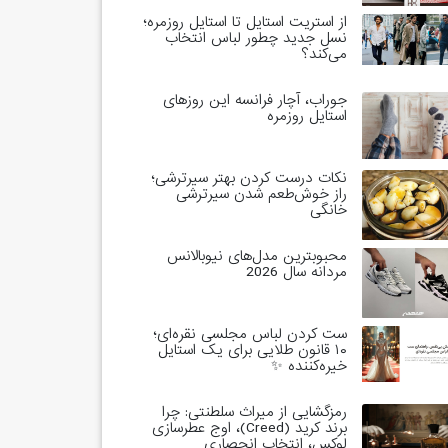
از استریت استایل تا استایل روزمره؛
نسل جدید چطور لباس انتخاب
می‌کند؟
جوراب، آچار فرانسه این روزهای
استایل روزمره
نکات درست کردن بهتر سیرترشی؛
راز خوش‌طعم شدن سیرترشی
خانگی
محبوبترین مدل‌های نیوبالانس
مردانه سال 2026
ست کردن لباس مجلسی نقره‌ای؛
۱۰ قانون طلایی برای یک استایل
خیره‌کننده ✨
رمزگشایی از میراث سلطنتی: چرا
برند کرید (Creed)، اوج عطرسازی
لوکس، انتخاب انحصاری