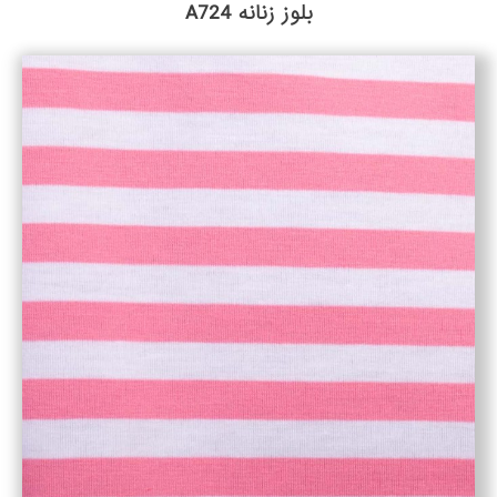
بلوز زنانه A724