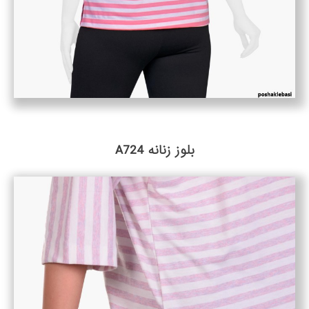
بلوز زنانه A724