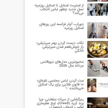
از استریت استایل تا استایل روزمره؛
نسل جدید چطور لباس انتخاب
می‌کند؟
جوراب، آچار فرانسه این روزهای
استایل روزمره
نکات درست کردن بهتر سیرترشی؛
راز خوش‌طعم شدن سیرترشی
خانگی
محبوبترین مدل‌های نیوبالانس
مردانه سال 2026
ست کردن لباس مجلسی نقره‌ای؛
۱۰ قانون طلایی برای یک استایل
خیره‌کننده ✨
رمزگشایی از میراث سلطنتی: چرا
برند کرید (Creed)، اوج عطرسازی
لوکس، انتخاب انحصاری