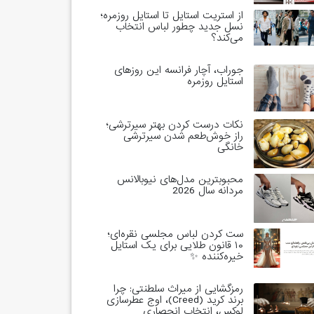
از استریت استایل تا استایل روزمره؛
نسل جدید چطور لباس انتخاب
می‌کند؟
جوراب، آچار فرانسه این روزهای
استایل روزمره
نکات درست کردن بهتر سیرترشی؛
راز خوش‌طعم شدن سیرترشی
خانگی
محبوبترین مدل‌های نیوبالانس
مردانه سال 2026
ست کردن لباس مجلسی نقره‌ای؛
۱۰ قانون طلایی برای یک استایل
خیره‌کننده ✨
رمزگشایی از میراث سلطنتی: چرا
برند کرید (Creed)، اوج عطرسازی
لوکس، انتخاب انحصاری