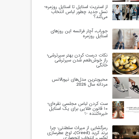
از استریت استایل تا استایل روزمره؛
نسل جدید چطور لباس انتخاب
می‌کند؟
جوراب، آچار فرانسه این روزهای
استایل روزمره
نکات درست کردن بهتر سیرترشی؛
راز خوش‌طعم شدن سیرترشی
خانگی
محبوبترین مدل‌های نیوبالانس
مردانه سال 2026
ست کردن لباس مجلسی نقره‌ای؛
۱۰ قانون طلایی برای یک استایل
خیره‌کننده ✨
رمزگشایی از میراث سلطنتی: چرا
برند کرید (Creed)، اوج عطرسازی
لوکس، انتخاب انحصاری