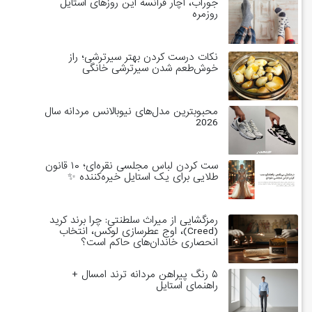
جوراب، آچار فرانسه این روزهای استایل
روزمره
نکات درست کردن بهتر سیرترشی؛ راز
خوش‌طعم شدن سیرترشی خانگی
محبوبترین مدل‌های نیوبالانس مردانه سال
2026
ست کردن لباس مجلسی نقره‌ای؛ ۱۰ قانون
طلایی برای یک استایل خیره‌کننده ✨
رمزگشایی از میراث سلطنتی: چرا برند کرید
(Creed)، اوج عطرسازی لوکس، انتخاب
انحصاری خاندان‌های حاکم است؟
۵ رنگ پیراهن مردانه ترند امسال +
راهنمای استایل