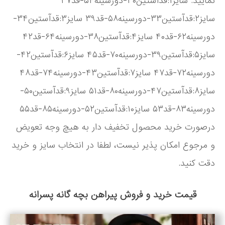
نمایید. سایز۱:قدآستین۳۰-دورسینه۵۴-قد۳۷
سایز۲:قدآستین۳۳-دورسینه۵۸-قد۳۹ سایز۳:قدآستین۳۴-
دورسینه۶۲-قد۴۰ سایز۴:قدآستین۳۸-دورسینه۶۴-قد۴۲
سایز۵:قدآستین۳۹-دورسینه۷۰-قد۴۵ سایز۶:قدآستین۴۲-
دورسینه۷۲-قد۴۷ سایز۷:قدآستین۴۳-دورسینه۷۴-قد۴۸
سایز۸:قدآستین۴۷-دورسینه۸۰-قد۵۱ سایز۹:قدآستین۵۰-
دورسینه۸۳-قد۵۳ سایز۱۰:قدآستین۵۲-دورسینه۸۵-قد۵۵
درصورت خرید محصول تخفیف دار به هیچ وجه تعویض
و مرجوع امکان پذیر نیست، لطفا در انتخاب سایز و خرید
دقت کنید.
قیمت خرید و فروش پیراهن بچه گانه پسرانه