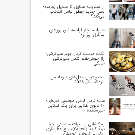
از استریت استایل تا استایل روزمره؛
نسل جدید چطور لباس انتخاب
می‌کند؟
جوراب، آچار فرانسه این روزهای
استایل روزمره
نکات درست کردن بهتر سیرترشی؛
راز خوش‌طعم شدن سیرترشی
خانگی
محبوبترین مدل‌های نیوبالانس
مردانه سال 2026
ست کردن لباس مجلسی نقره‌ای؛
۱۰ قانون طلایی برای یک استایل
خیره‌کننده ✨
رمزگشایی از میراث سلطنتی: چرا
برند کرید (Creed)، اوج عطرسازی
لوکس، انتخاب انحصاری