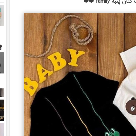
نبه family ❤️❤️