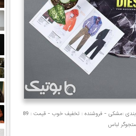
خرید تیشرت مردانه Diesel مدل 1402 - رنگ بندی :مشکی - فروشنده : تخفیف خوب - قیمت : 89
ستجوگر لباس