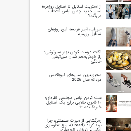
از استریت استایل تا استایل روزمره؛
نسل جدید چطور لباس انتخاب
می‌کند؟
جوراب، آچار فرانسه این روزهای
استایل روزمره
نکات درست کردن بهتر سیرترشی؛
راز خوش‌طعم شدن سیرترشی
خانگی
محبوبترین مدل‌های نیوبالانس
مردانه سال 2026
ست کردن لباس مجلسی نقره‌ای؛
۱۰ قانون طلایی برای یک استایل
خیره‌کننده ✨
رمزگشایی از میراث سلطنتی: چرا
برند کرید (Creed)، اوج عطرسازی
لوکس، انتخاب انحصاری