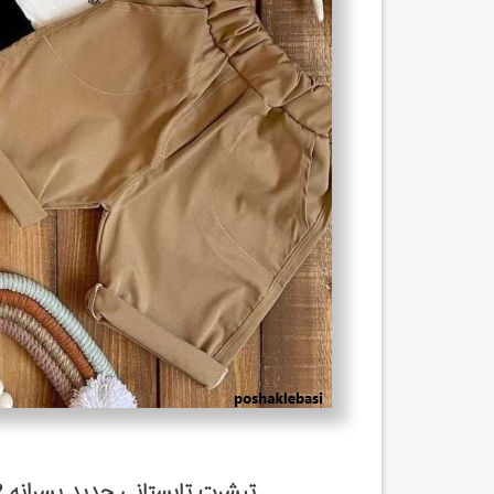
تیشرت تابستانی جدید پسرانه 1402 طرح Lion مدل شیر آستین کوتاه ...