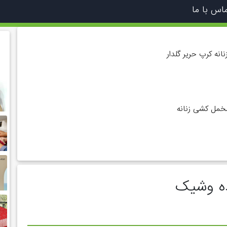
اس با ما
انه کرپ حریر گلدار
خمل کشی زنانه
ده وشیک