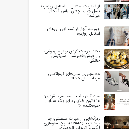
از استریت استایل تا استایل روزمره؛
نسل جدید چطور لباس انتخاب
می‌کند؟
جوراب، آچار فرانسه این روزهای
استایل روزمره
نکات درست کردن بهتر سیرترشی؛
راز خوش‌طعم شدن سیرترشی
خانگی
محبوبترین مدل‌های نیوبالانس
مردانه سال 2026
ست کردن لباس مجلسی نقره‌ای؛
۱۰ قانون طلایی برای یک استایل
خیره‌کننده ✨
رمزگشایی از میراث سلطنتی: چرا
برند کرید (Creed)، اوج عطرسازی
لوکس، انتخاب انحصاری