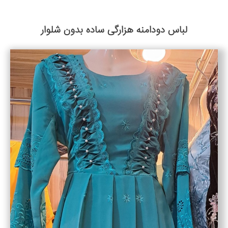
لباس دودامنه هزارگی ساده بدون شلوار