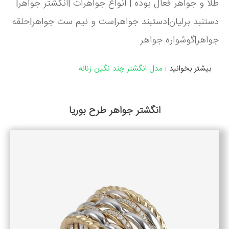
طلا و جواهر فعال بوده | انواع جواهرات |انگشتر جواهر|
دستنبد برلیان|دستبند جواهر|ست و نیم ست جواهر|حلقه
جواهر|گوشواره جواهر
بیشتر بخوانید :
مدل انگشتر چند نگین زنانه
انگشتر جواهر طرح بوریا