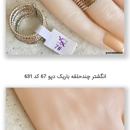
انگشتر چندحلقه باریک دپو 67 کد 631