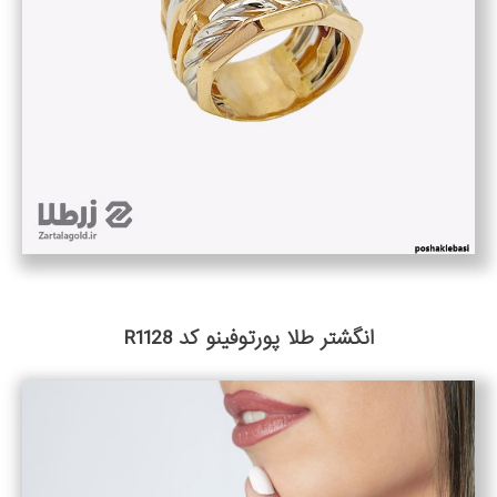
انگشتر طلا پورتوفینو کد R1128