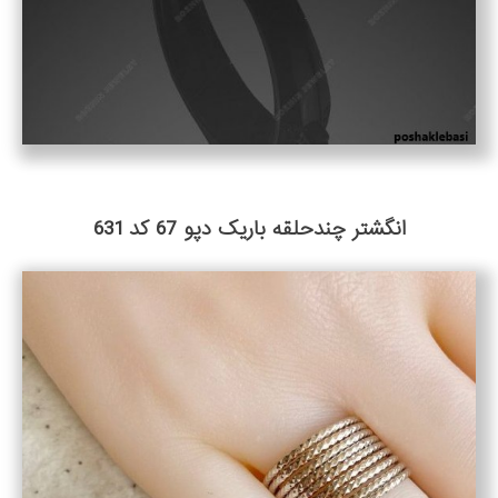
انگشتر چندحلقه باریک دپو 67 کد 631