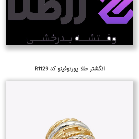
انگشتر طلا پورتوفینو کد R1129