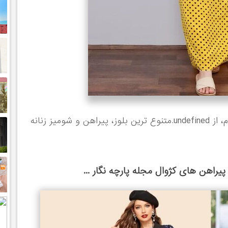
خرید اینترنتی پیراهن ساحلی خالخالی از باسلام، از undefined.متنوع ترین بلوز، پیراهن و شومیز زنانه
یراهن های کژوال مجله پارچه نگار ...