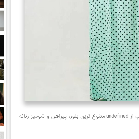
خرید اینترنتی پیراهن ساحلی کمرکش از باسلام، از undefined.متنوع ترین بلوز، پیراهن و شومیز زنانه