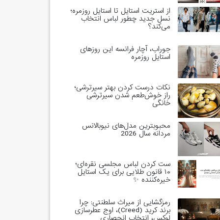
از استریت استایل تا استایل روزمره؛
نسل جدید چطور لباس انتخاب
می‌کند؟
جوراب، آچار فرانسه این روزهای
استایل روزمره
نکات درست کردن بهتر سیرترشی؛
راز خوش‌طعم شدن سیرترشی
خانگی
محبوبترین مدل‌های نیوبالانس
مردانه سال 2026
ست کردن لباس مجلسی نقره‌ای؛
۱۰ قانون طلایی برای یک استایل
خیره‌کننده ✨
رمزگشایی از میراث سلطنتی: چرا
برند کرید (Creed)، اوج عطرسازی
لوکس، انتخاب انحصاری